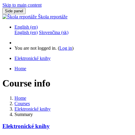
Skip to main content
Side panel
Škola reportáže
English ‎(en)‎
English ‎(en)‎
Slovenčina ‎(sk)‎
You are not logged in. (
Log in
)
Elektronické knihy
Home
Course info
Home
Courses
Elektronické knihy
Summary
Elektronické knihy