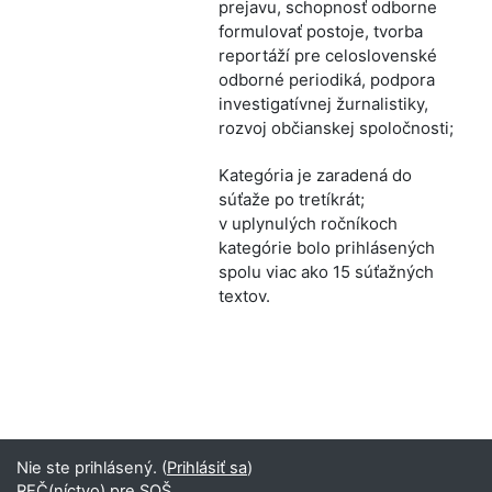
prejavu, schopnosť odborne
formulovať postoje, tvorba
reportáží pre celoslovenské
odborné periodiká, podpora
investigatívnej žurnalistiky,
rozvoj občianskej spoločnosti;
Kategória je zaradená do
súťaže po tretíkrát;
v uplynulých ročníkoch
kategórie bolo prihlásených
spolu viac ako 15 súťažných
textov.
Nie ste prihlásený. (
Prihlásiť sa
)
REČ(níctvo) pre SOŠ