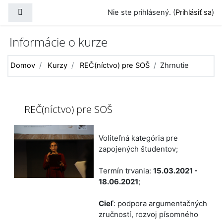
Preskočiť na hlavný obsah
Bočný panel
Nie ste prihlásený. (
Prihlásiť sa
)
Informácie o kurze
Domov
Kurzy
REČ(níctvo) pre SOŠ
Zhrnutie
REČ(níctvo) pre SOŠ
Voliteľná kategória pre
zapojených študentov;
Termín trvania:
15.03.2021 -
18.06.2021
;
Cieľ
: podpora argumentačných
zručností, rozvoj písomného