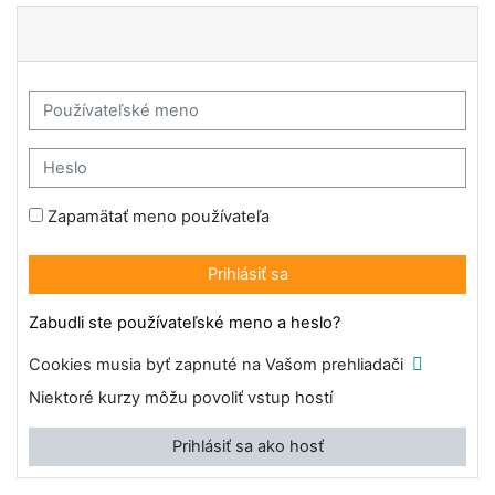
Preskočiť na hlavný obsah
Škola reportáže: Prihlás
Používateľské meno
Heslo
Zapamätať meno používateľa
Prihlásiť sa
Zabudli ste používateľské meno a heslo?
Cookies musia byť zapnuté na Vašom prehliadači
Niektoré kurzy môžu povoliť vstup hostí
Prihlásiť sa ako hosť