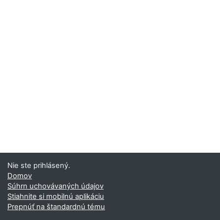
Nie ste prihlásený.
Domov
Súhrn uchovávaných údajov
Stiahnite si mobilnú aplikáciu
Prepnúť na štandardnú tému